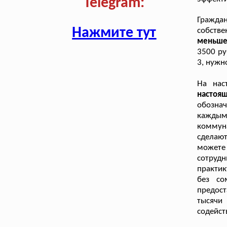
Telegram:
Граждан
Нажмите тут
собстве
меньше 
3500 ру
3, нужн
На нас
настоя
обозна
кажды
коммун
сделают
можете
сотруд
практик
без со
предост
тысячи
содейст