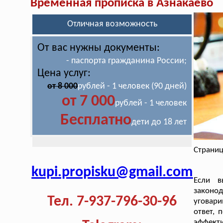
Временная прописка в Азнакаево
Отличная возможность
От вас нужны документы:
- паспорта гражданина России;
Цена услуг:
от 8 000
рублей - 1 человек (90 дней)
от 7 000
рублей - 1 человек
Бесплатно
дети до 18 лет
Страниц
kupi.propisku@gmail.com
Если в
законо
Тел. 7-937-796-30-96
уговари
ответ, 
эффекти