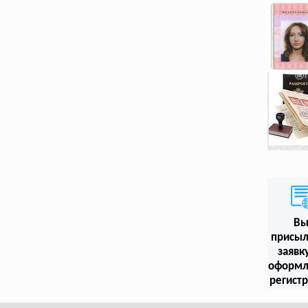
В
присыл
заявк
оформл
регист