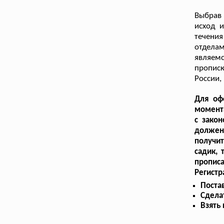
Выбрав
исход 
течени
отдела
являемс
пропис
России,
Для оф
момента
с закон
должен
получи
садик, 
прописа
Регистр
Поста
Сдела
Взять