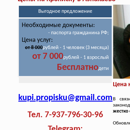
Выгодное предложение
Необходимые документы:
- паспорта гражданина РФ;
Цена услуг:
от 8 000
рублей - 1 человек (3 месяца)
от 7 000
рублей - 1 взрослый
Бесплатно
дети
Цена 
kupi.propisku@gmail.com
В связ
законод
жестко 
Тел. 7-937-796-30-96
Обновле
Telegram: