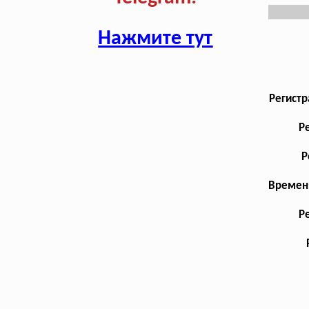
Нажмите тут
Регистр
Р
Р
Временн
Р