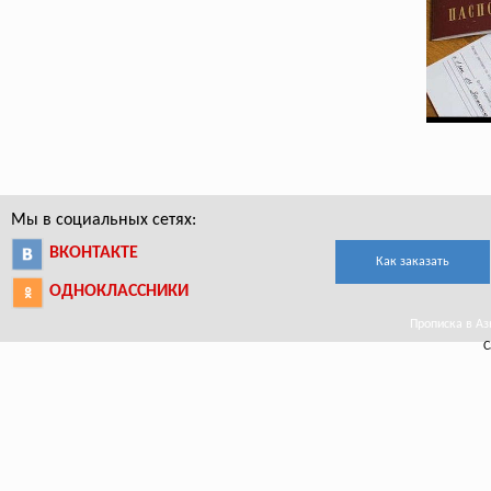
Мы в социальных сетях:
ВКОНТАКТЕ
Как заказать
ОДНОКЛАССНИКИ
Прописка в Аз
С