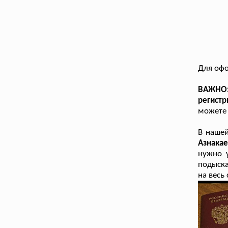
Для офо
ВАЖНО: 
регист
можете 
В наше
Азнака
нужно 
подыска
на весь